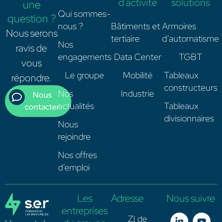
d’activité
solutions
une
Qui sommes-
question ?
nous ?
Bâtiments et
Armoires
Nous serons
tertiaire
d’automatisme
Nos
ravis de
engagements
Data Center
TGBT
vous
Le groupe
Mobilité
Tableaux
répondre.
constructeurs
Nos
Industrie
Nous
actualités
Tableaux
contacter
divisionnaires
Nous
rejoindre
Nos offres
d’emploi
Les
Adresse
Nous suivre
entreprises
ZI de