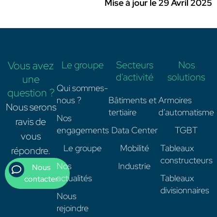
Mise à jour le 29 Avril 2025
Vous avez
Le groupe
Secteurs
Nos
d’activité
solutions
une
Qui sommes-
question ?
nous ?
Bâtiments et
Armoires
Nous serons
tertiaire
d’automatisme
Nos
ravis de
engagements
Data Center
TGBT
vous
Le groupe
Mobilité
Tableaux
répondre.
constructeurs
Nos
Industrie
Nous
actualités
Tableaux
contacter
divisionnaires
Nous
rejoindre