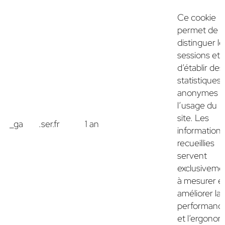
Ce cookie
permet de
distinguer le
sessions et
d’établir des
statistiques
anonymes s
l’usage du
site. Les
_ga
.ser.fr
1 an
informations
recueillies
servent
exclusiveme
à mesurer e
améliorer la
performanc
et l’ergonom