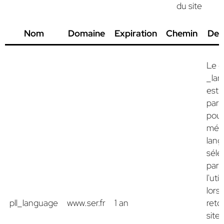
du site
Nom
Domaine
Expiration
Chemin
Des
Le c
_la
est u
par 
pou
mémo
lang
séle
par
l'uti
lors
pll_language
www.ser.fr
1 an
reto
site